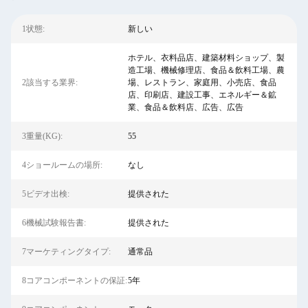
1状態:
新しい
ホテル、衣料品店、建築材料ショップ、製
造工場、機械修理店、食品＆飲料工場、農
2該当する業界:
場、レストラン、家庭用、小売店、食品
店、印刷店、建設工事、エネルギー＆鉱
業、食品＆飲料店、広告、広告
3重量(KG):
55
4ショールームの場所:
なし
5ビデオ出検:
提供された
6機械試験報告書:
提供された
7マーケティングタイプ:
通常品
8コアコンポーネントの保証:
5年