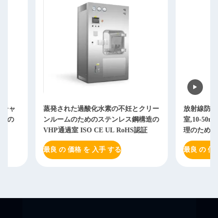
蒸発された過酸化水素の不妊とクリー
放射線防護の転送ハ
ンルームのためのステンレス鋼構造の
室,10-50mmの鉛
VHP通過室 ISO CE UL RoHS認証
理のためのHEPA/U
最良 の 価格 を 入手 する
最良 の 価格 を 入手