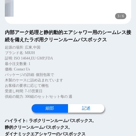
3
/
6
内部アーク処理と静的動的エアシャワー用のシームレス接
続を備えたラボ用クリーンルームパスボックス
起源の場所: 広東,中国
ブランド名: MRJH
証明: ISO 14644,EU GMP,FDA
最小注文数量: 1
価格: Contact Us
パッケージの詳細: 個別包装で
木製のケースに詰め込まれています
お客様の要求に応じて梱包
受渡し時間: 7-15営業日
供給の能力: 300組のセット/セット每の 週
細部
記述
ハイライト:
ラボクリーンルームパスボックス
,
静的クリーンルームパスボックス
,
ダイナミックエアシャワーのパスボックス