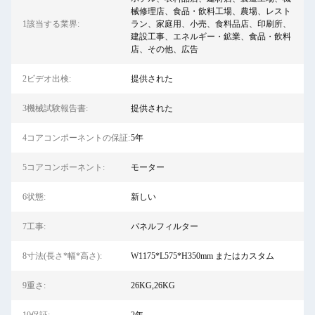
械修理店、食品・飲料工場、農場、レスト
1該当する業界:
ラン、家庭用、小売、食料品店、印刷所、
建設工事、エネルギー・鉱業、食品・飲料
店、その他、広告
2ビデオ出検:
提供された
3機械試験報告書:
提供された
4コアコンポーネントの保証:
5年
5コアコンポーネント:
モーター
6状態:
新しい
7工事:
パネルフィルター
8寸法(長さ*幅*高さ):
W1175*L575*H350mm またはカスタム
9重さ:
26KG,26KG