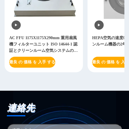
AC FFU 1175X1175X290mm 重用扇風
HEPA空気の速度0.45
機フィルターユニット ISO 14644-1 認
ンルーム機器の2年
証とクリーンルーム空気システムのた
めの3速調整可能な空流
最良 の 価格 を 入手 する
最良 の 価格 を 入手
連絡先