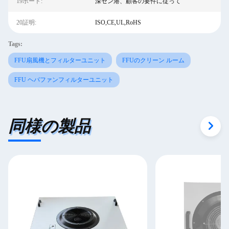
19ポート:
深セン港、顧客の要件に従って
20証明:
ISO,CE,UL,RoHS
Tags:
FFU扇風機とフィルターユニット
FFUのクリーン ルーム
FFU ヘパファンフィルターユニット
同様の製品