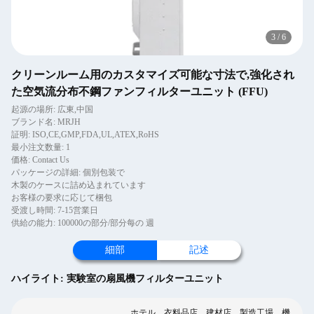
3
/
6
クリーンルーム用のカスタマイズ可能な寸法で,強化され
た空気流分布不鋼ファンフィルターユニット (FFU)
起源の場所: 広東,中国
ブランド名: MRJH
証明: ISO,CE,GMP,FDA,UL,ATEX,RoHS
最小注文数量: 1
価格: Contact Us
パッケージの詳細: 個別包装で
木製のケースに詰め込まれています
お客様の要求に応じて梱包
受渡し時間: 7-15営業日
供給の能力: 100000の部分/部分每の 週
細部
記述
ハイライト:
実験室の扇風機フィルターユニット
ホテル、衣料品店、建材店、製造工場、機