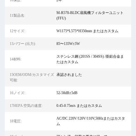
10保証:
2年
M-R570-BLDC扇風機フィルターユニット
11製品名:
(FFU)
12サイズ:
W1175*L575*H350mm またはカスタム
13パワー (出力):
85〜135W±5W
ステンレス鋼 (201SS / 304SS) /亜鉛合金ま
14材料:
たはカスタム
15OEM/ODM/カスタマイズ
承認されました
可能:
16ノイズ:
52-58dB±5dB
17HEPA 空気の速度:
0.45-0.75m/s またはカスタム
AC/DC 220V/120V/110V,50Hzまたはカスタ
18電圧:
ム