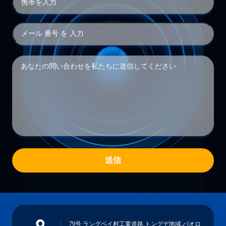
送信
79号 ラングベイ村工業道路,トングデ地域,バオロ