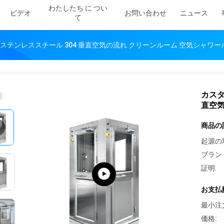
わたしたち に つい
ビデオ
お問い合わせ
ニュース
て
アステンレススチール 304 垂直空気の流れ クリーンルーム 空気シャワー
カスタ
直空気
商品の
起源の
ブラン
証明:
お支払
最小注
価格: