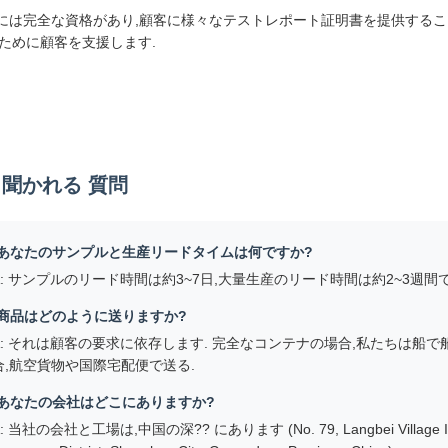
概要
Hは2012年に設立され,工場面積2万平方メートル,先進的な製造設備と
ム と サービス
Hには300人以上の従業員がいます. 私たちのプロフェッショナルチーム
す.