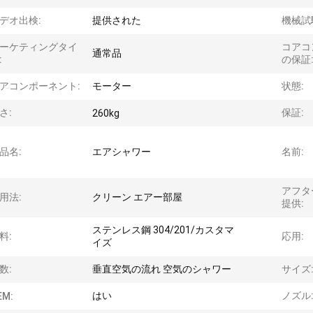
デオ出検:
提供された
機械試
ーケティングタイ
コアコ
通常品
:
の保証
アコンポーネント:
モーター
状態:
さ:
保証:
260kg
品名:
エアシャワー
名前:
アフタ
用法:
クリーン エアー部屋
提供:
ステンレス鋼 304/201/カスタマ
料:
応用:
イズ
数:
垂直空気の流れ 空気のシャワー
サイズ
はい
ノズル
EM: