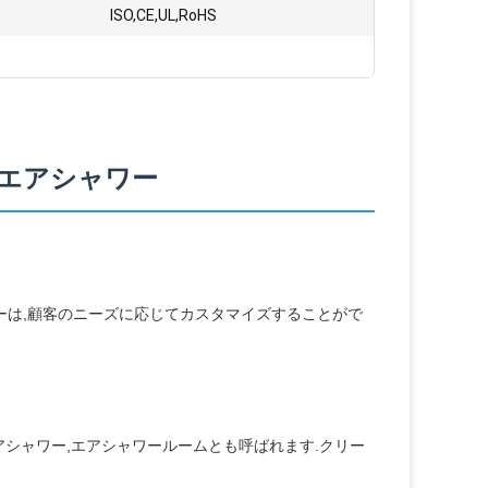
ISO,CE,UL,RoHS
 エアシャワー
ワーは,顧客のニーズに応じてカスタマイズすることがで
化エアシャワー,エアシャワールームとも呼ばれます.クリー