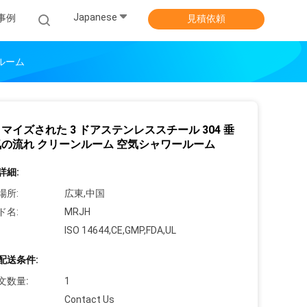
Japanese
事例
見積依頼
ルーム
マイズされた 3 ドアステンレススチール 304 垂
の流れ クリーンルーム 空気シャワールーム
詳細:
場所:
広東,中国
ド名:
MRJH
ISO 14644,CE,GMP,FDA,UL
配送条件:
文数量:
1
Contact Us