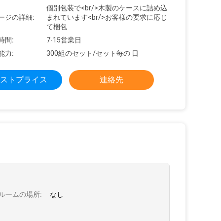
個別包装で<br/>木製のケースに詰め込
ージの詳細:
まれています<br/>お客様の要求に応じ
て梱包
時間:
7-15営業日
能力:
300組のセット/セット每の 日
ストプライス
連絡先
ルームの場所:
なし