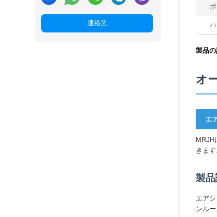
ポ
連絡先
ハ
製品の
オー
エ
MRJ
きます
製品
エアシ
ンルー