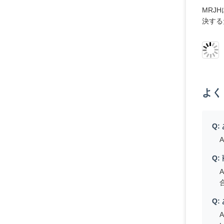
工場
MRJ
チー
MRJ
ていま