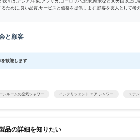
A: それは顧客の要求に依存します. 完全なコンテナの場合,私たちは船
合,航空貨物や国際宅配便で送る.
: あなたの会社はどこにありますか?
: 当社の会社と工場は,中国の深?? にあります (No. 79, Langbei Village Industr
onggang District, Shenzhen City, Guangdong Province, China).
: 工場を訪ねて頂けますか?
A: はい もちろん
: あなたは私たちの要件としてカスタマイズされた製品を提供できますか
A: はい もちろん
: 配達前には全ての製品をテストしていますか?
A: はい,もちろんです.私たちは100%のテストを行い,配達前にテストレ
: あなたの商品の配達時間はどのくらいですか?
A: 通常は10~30日です.通常は注文サイズ,量,構成などに依存します.
:どの支払い期間を 受け入れますか?どの価格期間を 受け入れますか?
A:T/T,L/Cなどを受け入れます. EXW,FOB,CFR,CIF,DDUなども受け付け