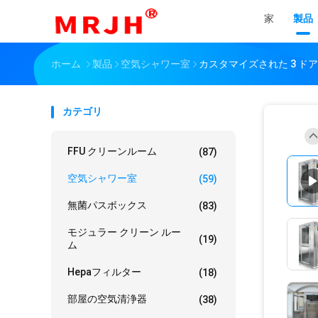
家
製品
ホーム
製品
空気シャワー室
カスタマイズされた 3 ド
カテゴリ
FFU クリーンルーム
(87)
空気シャワー室
(59)
無菌パスボックス
(83)
モジュラー クリーン ルー
(19)
ム
Hepaフィルター
(18)
部屋の空気清浄器
(38)