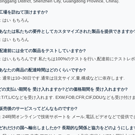
リーンルームの製品やソリューションを 専門的に提供しています
Hには完全な資格があり,顧客に様々なテストレポート証明書を提供するこ
ために顧客を支援します.
 聞かれる 質問
: あなたのサンプルと生産リードタイムは何ですか?
A: サンプルのリード時間は約3~7日,大量生産のリード時間は約2~3週間で
: 商品はどのように送りますか?