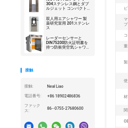
304ステンレス鋼とダブ
ルジェット コンパクト
ビ
な"人用デザイン
双人用エアシャワー 製
マ
薬研究室用 201ステンレ
プ
ス
コ
レーダーセンサーと
DIN75200防火証明書を
重
持つ防衝突空気シャワー
ルーム
製
接触
使
接触:
Neal Liao
電話番号:
+86 18902486836
材
ファック
86--0755-27680600
関
ス:
O