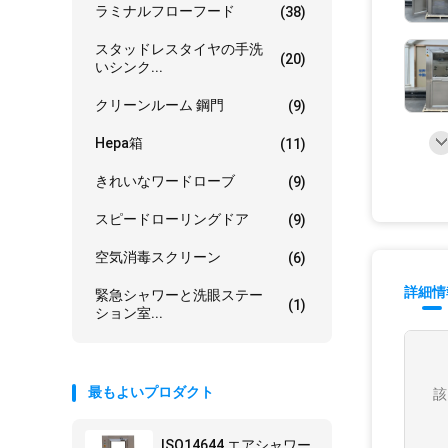
ラミナルフローフード
(38)
スタッドレスタイヤの手洗
(20)
いシンク...
クリーンルーム 鋼門
(9)
Hepa箱
(11)
きれいなワードローブ
(9)
スピードローリングドア
(9)
空気消毒スクリーン
(6)
詳細情
緊急シャワーと洗眼ステー
(1)
ション室...
最もよいプロダクト
該
ISO14644 エアシャワー