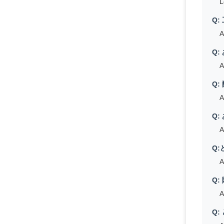
ク
認証
MRJ
決する
よく
Q
Q