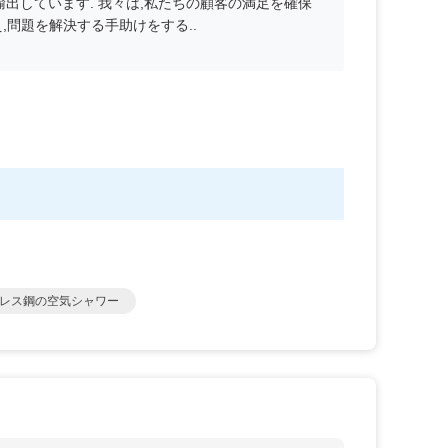
で船を提案します. 小規模な注文量と緊急の注文の場
y Road, Tongde Community, Baolong Street,
?
ポートを提供します.
ます.