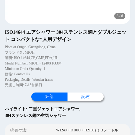
3
/
6
ISO14644 エアシャワー 304ステンレス鋼とダブルジェッ
ト コンパクトな"人用デザイン
Place of Origin: Guangdong, China
ブランド名: MRJH
証明: ISO 14644,CE,GMP,FDA,UL
Model Number: MRJH - 1240X1Q304
Minimum Order Quantity: 1
価格: Contact Us
Packaging Details: Wooden frame
受渡し時間: 7-15営業日
細部
記述
ハイライト:
二重ジェットエアシャワー
,
304ステンレス鋼の空気シャワー
1外部寸法:
W1240 × D1000 × H2100 (ミリメートル)