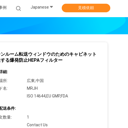
Japanese
事例
見積依頼
ーンルーム転送ウィンドウのためのキャビネット
する爆発防止HEPAフィルター
詳細:
場所:
広東,中国
ド名:
MRJH
ISO 14644,EU GMP,FDA
配送条件:
文数量:
1
Contact Us