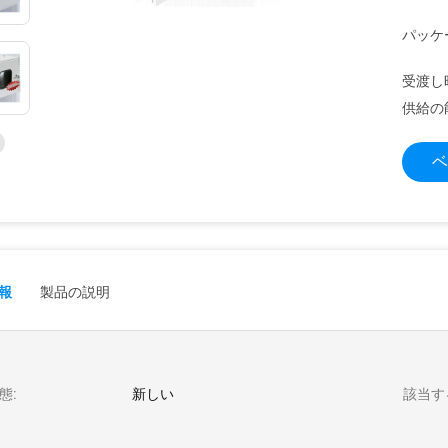
パッケ
受渡し
供給の
ベ
報
製品の説明
態:
新しい
該当す