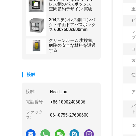
レス鋼のパスボックス
空間節約デザイン 実験
重
室と電子機器の使用
304ステンレス鋼 コンパ
ビ
クト平面ドアパスボック
ス 600x600x600mm
マ
プ
クリーンルーム,実験室,
病院の安全な材料を通過
コ
する
製
接触
使
接触:
Neal Liao
ア
電話番号:
+86 18902486836
バ
ト
ファック
86--0755-27680600
ス:
D