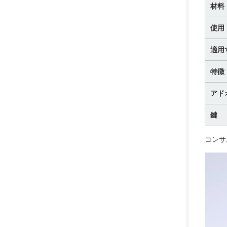
材料
使用
適用
特徴
アド
鍵
コンサ