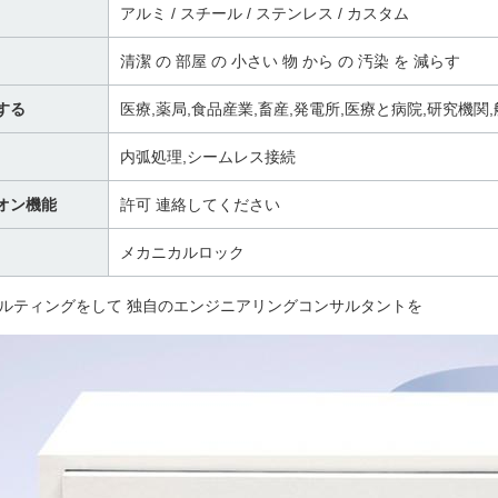
アルミ / スチール / ステンレス / カスタム
清潔 の 部屋 の 小さい 物 から の 汚染 を 減らす
する
医療,薬局,食品産業,畜産,発電所,医療と病院,研究機関
内弧処理,シームレス接続
オン機能
許可 連絡してください
メカニカルロック
ルティングをして 独自のエンジニアリングコンサルタントを