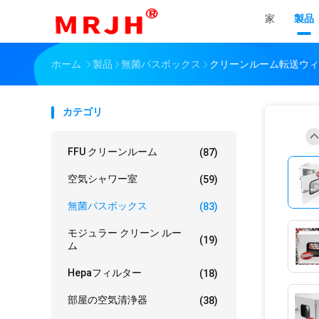
家
製品
ホーム
製品
無菌パスボックス
クリーンルーム転送ウィ
カテゴリ
FFU クリーンルーム
(87)
空気シャワー室
(59)
無菌パスボックス
(83)
モジュラー クリーン ルー
(19)
ム
Hepaフィルター
(18)
部屋の空気清浄器
(38)