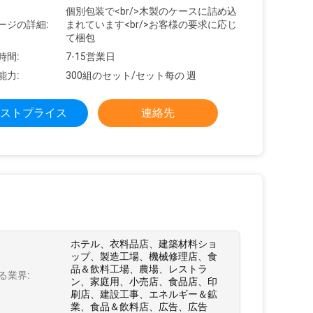
個別包装で<br/>木製のケースに詰め込
ージの詳細:
まれています<br/>お客様の要求に応じ
て梱包
時間:
7-15営業日
能力:
300組のセット/セット每の 週
ストプライス
連絡先
ホテル、衣料品店、建築材料ショ
ップ、製造工場、機械修理店、食
品＆飲料工場、農場、レストラ
る業界:
ン、家庭用、小売店、食品店、印
刷店、建設工事、エネルギー＆鉱
業、食品＆飲料店、広告、広告