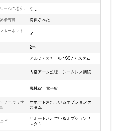
ルームの場所:
なし
験報告書:
提供された
ンポーネント
5年
:
2年
アルミ / スチール / SS / カスタム
内部アーク処理、シームレス接続
:
機械錠・電子錠
ャワー,ラミナ
サポートされているオプション カ
量:
スタム
サポートされているオプション カ
上げ:
スタム