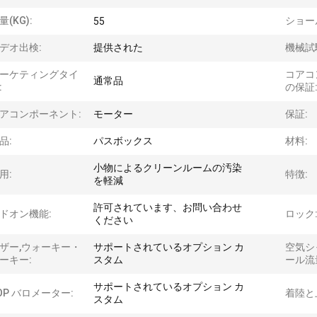
量(KG):
ショー
55
デオ出検:
提供された
機械試
ーケティングタイ
コアコ
通常品
:
の保証
アコンポーネント:
モーター
保証:
品:
パスボックス
材料:
小物によるクリーンルームの汚染
用:
特徴:
を軽減
許可されています、お問い合わせ
ドオン機能:
ロック
ください
ザー,ウォーキー・
サポートされているオプション カ
空気シ
ーキー:
スタム
ール流
サポートされているオプション カ
OP バロメーター:
着陸と
スタム