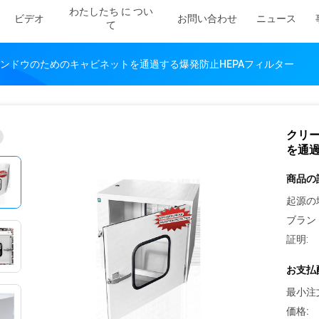
わたしたち に つい
ビデオ
お問い合わせ
ニュース
て
ンドウのためのキャビネットを通過する爆発防止HEPAフィルター
クリ
を通過
商品の
起源の
ブラン
証明:
お支払
最小注
価格: