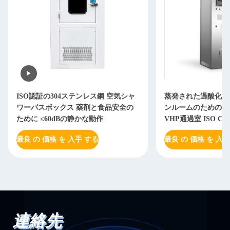
ISO認証の304ステンレス鋼 空気シャ
蒸発された過酸化水
ワーパスボックス 薬剤と食品安全の
ンルームのためのス
ために ≤60dBの静かな動作
VHP通過室 ISO CE
最良 の 価格 を 入手 する
最良 の 価格 を 入手
連絡先