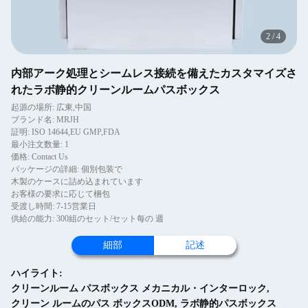
2
/
4
内部アーク処理とシームレス接続を備えたカスタマイズさ
れたラボ静的クリーンルームパスボックス
起源の場所: 広東,中国
ブランド名: MRJH
証明: ISO 14644,EU GMP,FDA
最小注文数量: 1
価格: Contact Us
パッケージの詳細: 個別包装で
木製のケースに詰め込まれています
お客様の要求に応じて梱包
受渡し時間: 7-15営業日
供給の能力: 300組のセット/セット每の 週
細部
記述
ハイライト:
クリーンルーム パスボックス メカニカル・インターロック
,
クリーン ルームのパス ボックスODM
,
ラボ静的パスボックス