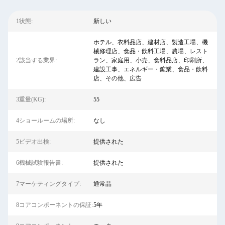
1状態:
新しい
ホテル、衣料品店、建材店、製造工場、機
械修理店、食品・飲料工場、農場、レスト
2該当する業界:
ラン、家庭用、小売、食料品店、印刷所、
建設工事、エネルギー・鉱業、食品・飲料
店、その他、広告
3重量(KG):
55
4ショールームの場所:
なし
5ビデオ出検:
提供された
6機械試験報告書:
提供された
7マーケティングタイプ:
通常品
8コアコンポーネントの保証:
5年