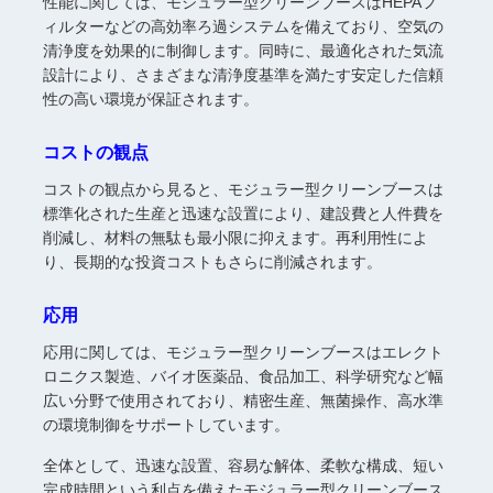
性能に関しては、モジュラー型クリーンブースはHEPAフ
ィルターなどの高効率ろ過システムを備えており、空気の
清浄度を効果的に制御します。同時に、最適化された気流
設計により、さまざまな清浄度基準を満たす安定した信頼
性の高い環境が保証されます。
コストの観点
コストの観点から見ると、モジュラー型クリーンブースは
標準化された生産と迅速な設置により、建設費と人件費を
削減し、材料の無駄も最小限に抑えます。再利用性によ
り、長期的な投資コストもさらに削減されます。
応用
応用に関しては、モジュラー型クリーンブースはエレクト
ロニクス製造、バイオ医薬品、食品加工、科学研究など幅
広い分野で使用されており、精密生産、無菌操作、高水準
の環境制御をサポートしています。
全体として、迅速な設置、容易な解体、柔軟な構成、短い
完成時間という利点を備えたモジュラー型クリーンブース