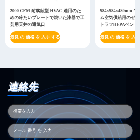
2000 CFM 耐腐蝕型 HVAC 適用のた
584×584×480m
めの冷たいプレートで焼いた漆器で工
ム空気供給用のゼロ漏
芸用天井の通気口
トラフHEPAベント
最良 の 価格 を 入手 する
最良 の 価格 を 入手
連絡先