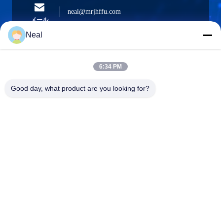
neal@mrjhffu.com
メール
Neal
6:34 PM
0086-18902486836
電話
Good day, what product are you looking for?
Shenzhen Meiri Purification Technology Co.,
Ltd.