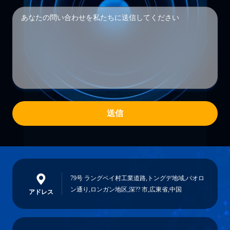
送信
79号 ラングベイ村工業道路,トングデ地域,バオロ
ン通り,ロンガン地区,深?? 市,広東省,中国
アドレス