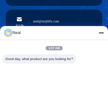
neal@mrjhffu.com
メール
Neal
3:07 AM
0086-18902486836
電話
Good day, what product are you looking for?
Shenzhen Meiri Purification Technology Co.,
Ltd.