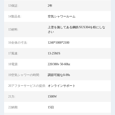
13保証:
2年
14製品名:
空気シャワールーム
上塗を施してある鋼鉄/SUS304を粉にしな
15材料:
さい
16全体の寸法:
1240*1000*2100
17風速:
13-25M/S
18電源:
220/380v 50-60hz
19空気シャワーの時間:
調節可能な0-99s
20アフターサービスの提供:
オンラインサポート
21力:
1500W
22納期:
15日