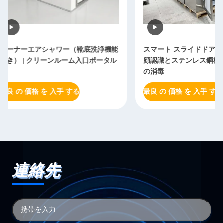
スマート スライドドアエアシャワー
カスタマイズされた 
顔認識とステンレス鋼構造 スタッフ
スチール 304 垂直
の消毒
ンルーム 空気シャ
最良 の 価格 を 入手 する
最良 の 価格 を 入手
連絡先