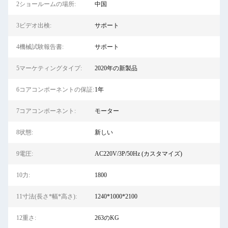
2ショールームの場所:
中国
3ビデオ出検:
サポート
4機械試験報告書:
サポート
5マーケティングタイプ:
2020年の新製品
6コアコンポーネントの保証:
1年
7コアコンポーネント:
モーター
8状態:
新しい
9電圧:
AC220V/3P/50Hz (カスタマイズ)
10力:
1800
11寸法(長さ*幅*高さ):
1240*1000*2100
12重さ:
263のKG