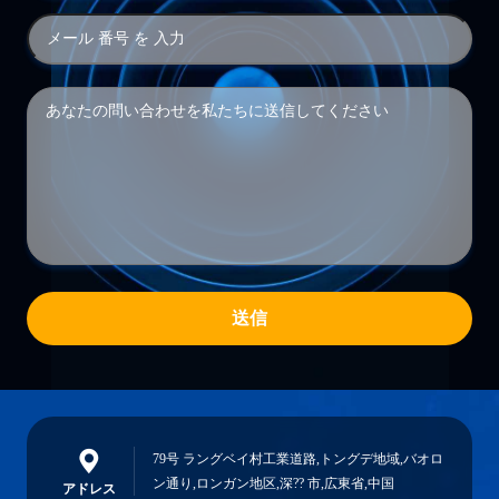
送信
79号 ラングベイ村工業道路,トングデ地域,バオロ
ン通り,ロンガン地区,深?? 市,広東省,中国
アドレス