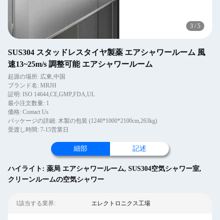
3
/
5
SUS304 スタッドレスタイヤ製薬 エアシャワールーム 風
速13~25m/s 調整可能 エアシャワールーム
起源の場所: 広東,中国
ブランド名: MRJH
証明: ISO 14644,CE,GMP,FDA,UL
最小注文数量: 1
価格: Contact Us
パッケージの詳細: 木製の包装 (1240*1000*2100cm,263kg)
受渡し時間: 7-15営業日
細部
記述
ハイライト:
薬局 エアシャワールーム
,
SUS304空気シャワー室
,
クリーンルームの空気シャワー
1該当する業界:
エレクトロニクス工場