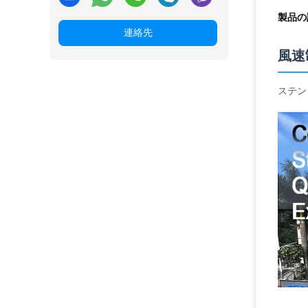
製品の
連絡先
風速
ステン