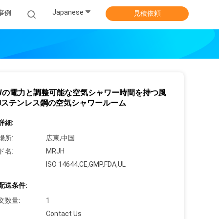
Japanese
事例
見積依頼
0Wの電力と調整可能な空気シャワー時間を持つ風
御ステンレス鋼の空気シャワールーム
詳細:
場所:
広東,中国
ド名:
MRJH
ISO 14644,CE,GMP,FDA,UL
配送条件:
文数量:
1
Contact Us