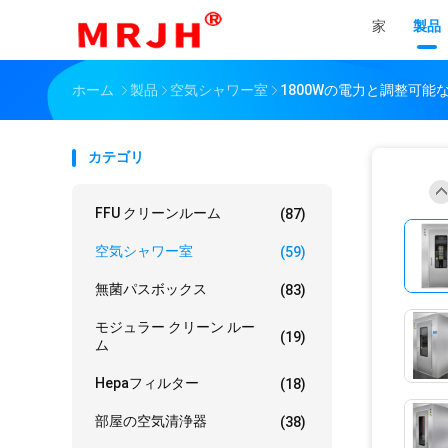
家
製品
ホーム
製品
空気シャワー室
1800Wの電力と調整可
カテゴリ
FFU クリーンルーム
(87)
空気シャワー室
(59)
無菌パスボックス
(83)
モジュラー クリーン ルー
(19)
ム
Hepaフィルター
(18)
部屋の空気清浄器
(38)