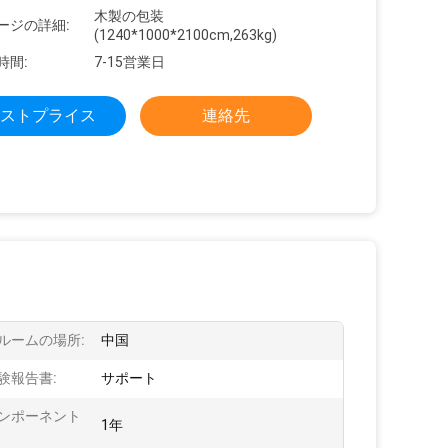
木製の包装
ージの詳細:
(1240*1000*2100cm,263kg)
時間:
7-15営業日
ストプライス
連絡先
ルームの場所:
中国
験報告書:
サポート
ンポーネント
1年
: