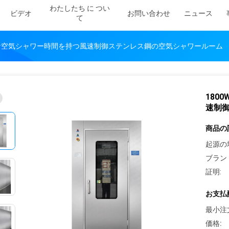
わたしたち に つい
ビデオ
お問い合わせ
ニュース
て
能な空気シャワー時間を持つ風速制御ステンレス鋼の空気シャワールーム
180
速制
商品の
起源の
ブラン
証明:
お支払
最小注
価格: