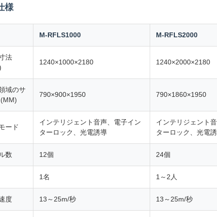
仕様
M-RFLS1000
M-RFLS2000
寸法
1240×1000×2180
1240×2000×2180
)
領域のサ
790×900×1950
790×1860×1950
(MM)
インテリジェント音声、電子イン
インテリジェント音
モード
ターロック、光電誘導
ターロック、光電誘
ル数
12個
24個
1名
1～2人
速度
13～25m/秒
13～25m/秒