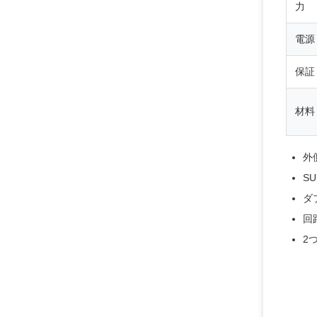
力
電源
保証
材料
外
S
ダ
回
2