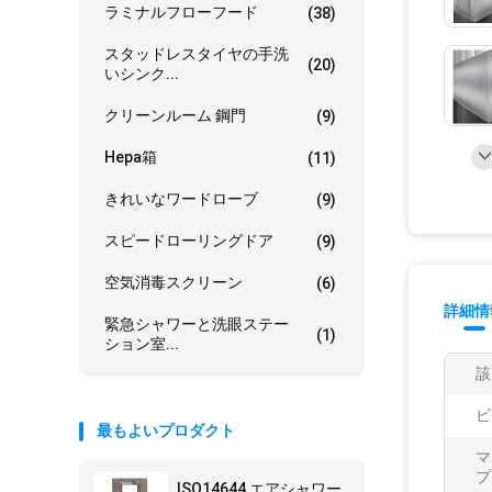
ラミナルフローフード
(38)
スタッドレスタイヤの手洗
(20)
いシンク...
クリーンルーム 鋼門
(9)
Hepa箱
(11)
きれいなワードローブ
(9)
スピードローリングドア
(9)
空気消毒スクリーン
(6)
詳細情
緊急シャワーと洗眼ステー
(1)
ション室...
該
ビ
最もよいプロダクト
マ
プ
ISO14644 エアシャワー