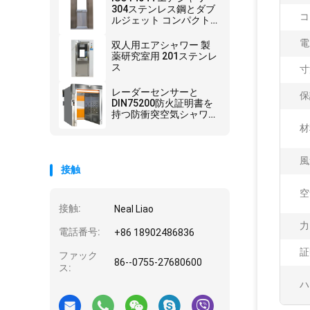
304ステンレス鋼とダブ
コ
ルジェット コンパクト
な"人用デザイン
電
双人用エアシャワー 製
薬研究室用 201ステンレ
ス
寸
レーダーセンサーと
保
DIN75200防火証明書を
持つ防衝突空気シャワー
ルーム
材
風
接触
空
接触:
Neal Liao
力
電話番号:
+86 18902486836
証
ファック
86--0755-27680600
ス:
ハ