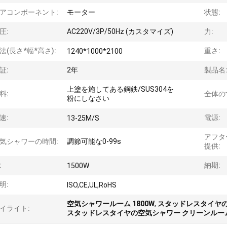
アコンポーネント:
モーター
状態:
圧:
AC220V/3P/50Hz (カスタマイズ)
力:
法(長さ*幅*高さ):
重さ:
1240*1000*2100
証:
2年
製品名
上塗を施してある鋼鉄/SUS304を
料:
全体の
粉にしなさい
速:
電源:
13-25M/S
アフタ
気シャワーの時間:
調節可能な0-99s
提供:
:
納期:
1500W
明:
ISO,CE,UL,RoHS
空気シャワールーム 1800W
,
スタッドレスタイヤ
イライト:
スタッドレスタイヤの空気シャワー クリーンルー